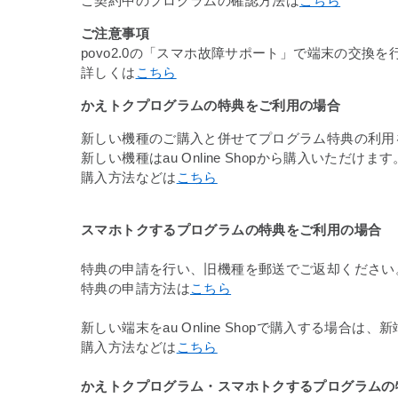
ご契約中のプログラムの確認方法は
こちら
ご注意事項
povo2.0の「スマホ故障サポート」で端末の交
詳しくは
こちら
かえトクプログラムの特典をご利用の場合
新しい機種のご購入と併せてプログラム特典の利用
新しい機種はau Online Shopから購入いただ
購入方法などは
こちら
スマホトクするプログラムの特典をご利用の場合
特典の申請を行い、旧機種を郵送でご返却ください
特典の申請方法は
こちら
新しい端末をau Online Shopで購入する場合
購入方法などは
こちら
かえトクプログラム・スマホトクするプログラムの